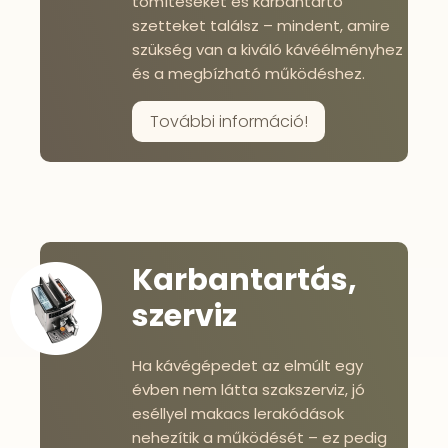
tömítéseket és karbantartó
szetteket találsz – mindent, amire
szükség van a kiváló kávéélményhez
és a megbízható működéshez.
További információ!
Karbantartás,
szerviz
Ha kávégépedet az elmúlt egy
évben nem látta szakszerviz, jó
eséllyel makacs lerakódások
nehezítik a működését – ez pedig