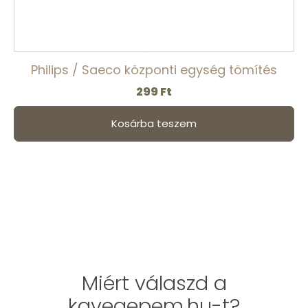
Philips / Saeco központi egység tömítés
299
Ft
Kosárba teszem
Miért válaszd a
kavegepem.hu-t?