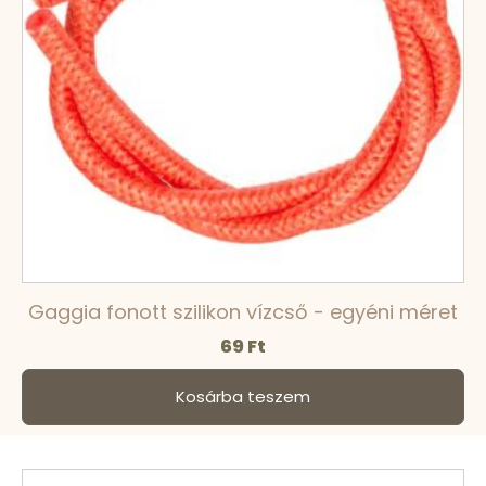
Gaggia fonott szilikon vízcső - egyéni méret
69
Ft
Kosárba teszem