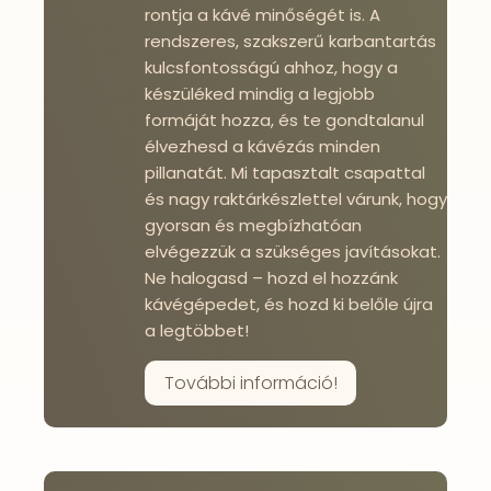
rontja a kávé minőségét is. A
rendszeres, szakszerű karbantartás
kulcsfontosságú ahhoz, hogy a
készüléked mindig a legjobb
formáját hozza, és te gondtalanul
élvezhesd a kávézás minden
pillanatát. Mi tapasztalt csapattal
és nagy raktárkészlettel várunk, hogy
gyorsan és megbízhatóan
elvégezzük a szükséges javításokat.
Ne halogasd – hozd el hozzánk
kávégépedet, és hozd ki belőle újra
a legtöbbet!
További információ!