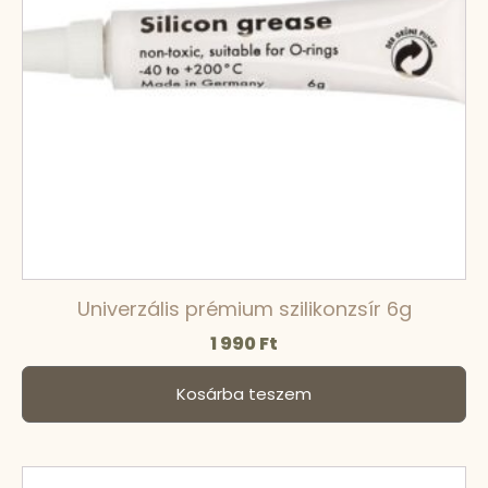
Univerzális prémium szilikonzsír 6g
1 990
Ft
Kosárba teszem