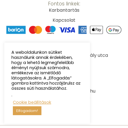
Fontos linkek:
Karbantartás
Kapcsolat
Átvevő pont:
A weboldalunkon sütiket
8900 Zalaegerszeg, Tompa Mihály utca
használunk annak érdekében,
hogy a lehető legmegfelelőbb
élményt nyújtsuk számodra,
H - P: 07:00 - 14:00
emlékezve az ismétlődő
látogatásokra. A „Elfogadás”
gombra kattintva hozzájárulsz az
Kapcsolat:
összes süti használatához.
E-mail: info@kavegepem.hu
.
Telefon: +36203504709
Cookie beállítások
Elfogadom!