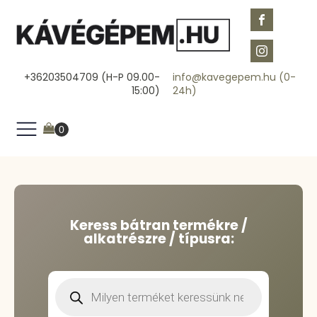
+36203504709 (H-P 09.00-
info@kavegepem.hu (0-
15:00)
24h)
Keress bátran termékre /
alkatrészre / típusra:
Products
search