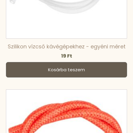
Szilikon vízcső kávégépekhez - egyéni méret
19
Ft
Kosárba teszem