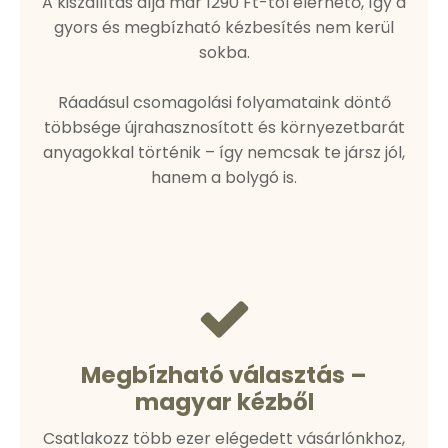
A kiszállítás díja már 1290 Ft-tól elérhető, így a
gyors és megbízható kézbesítés nem kerül
sokba.
Ráadásul csomagolási folyamataink döntő
többsége újrahasznosított és környezetbarát
anyagokkal történik – így nemcsak te jársz jól,
hanem a bolygó is.
Megbízható választás –
magyar kézből
Csatlakozz több ezer elégedett vásárlónkhoz,