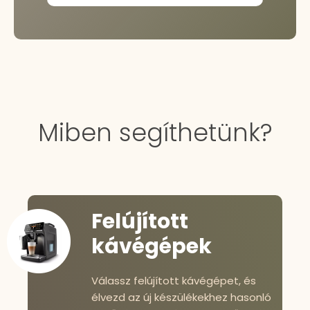
Miben segíthetünk?
Felújított
kávégépek
Válassz felújított kávégépet, és
élvezd az új készülékekhez hasonló