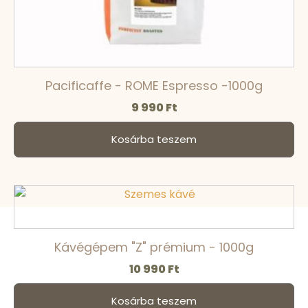
Pacificaffe - ROME Espresso -1000g
9 990
Ft
Kosárba teszem
Kávégépem "Z" prémium - 1000g
10 990
Ft
Kosárba teszem