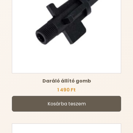
Daráló állító gomb
1 490
Ft
Kosárba teszem