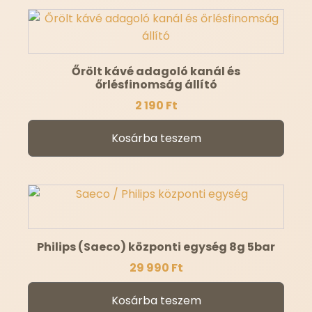
Őrölt kávé adagoló kanál és
őrlésfinomság állító
2 190
Ft
Kosárba teszem
Philips (Saeco) központi egység 8g 5bar
29 990
Ft
Kosárba teszem