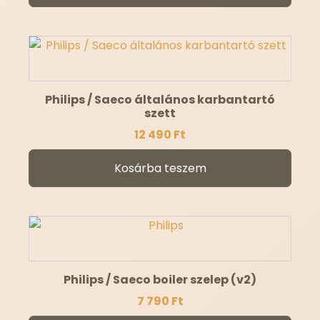
Philips / Saeco általános karbantartó
szett
12 490
Ft
Kosárba teszem
Philips / Saeco boiler szelep (v2)
7 790
Ft