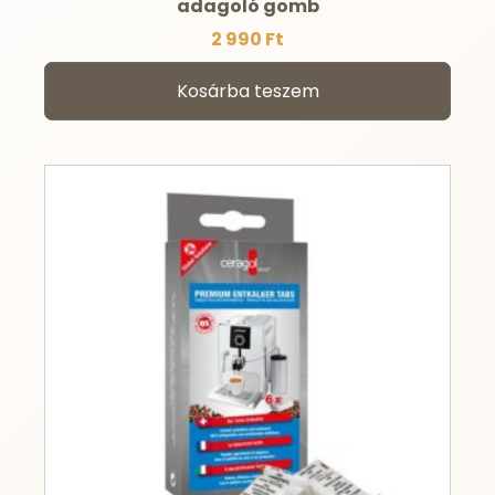
adagoló gomb
2 990
Ft
Kosárba teszem