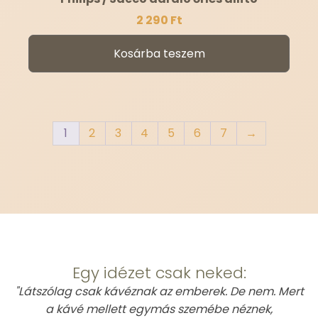
2 290
Ft
Kosárba teszem
1
2
3
4
5
6
7
→
This is Atomic
Egy idézet csak neked:
"Látszólag csak kávéznak az emberek. De nem. Mert
a kávé mellett egymás szemébe néznek,