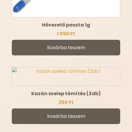
Hővezető paszta 1g
1 990
Ft
Kosárba teszem
Kazán szelep tömítés (2db)
250
Ft
Kosárba teszem