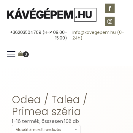
+36203504709 (H-P 09.00-
info@kavegepem.hu (0-
15:00)
24h)
Odea / Talea /
Primea széria
1–16 termék, összesen 108 db