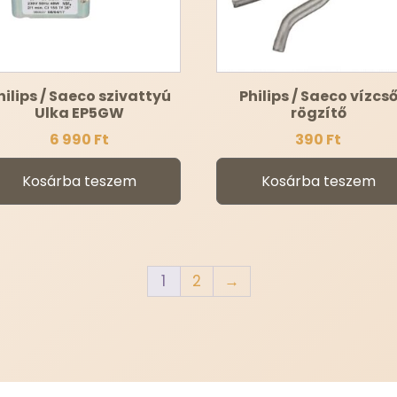
hilips / Saeco szivattyú
Philips / Saeco vízcs
Ulka EP5GW
rögzítő
6 990
Ft
390
Ft
Kosárba teszem
Kosárba teszem
1
2
→