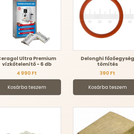
eragol Ultra Premium
Delonghi főzőegysé
vízkőtelenítő - 6 db
tömítés
4 990
Ft
390
Ft
Kosárba teszem
Kosárba teszem