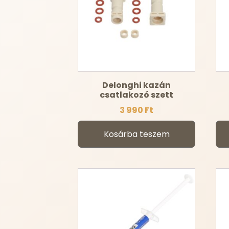
Delonghi kazán
csatlakozó szett
3 990
Ft
Kosárba teszem