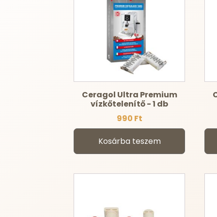
Ceragol Ultra Premium
C
vízkőtelenítő - 1 db
990
Ft
Kosárba teszem