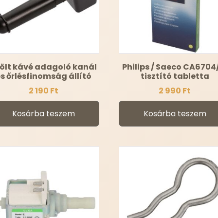
ölt kávé adagoló kanál
Philips / Saeco CA6704
s őrlésfinomság állító
tisztító tabletta
2 190
Ft
2 990
Ft
Kosárba teszem
Kosárba teszem