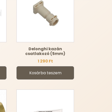
g
Delonghi kazán
csatlakozó (5mm)
1 290
Ft
Kosárba teszem