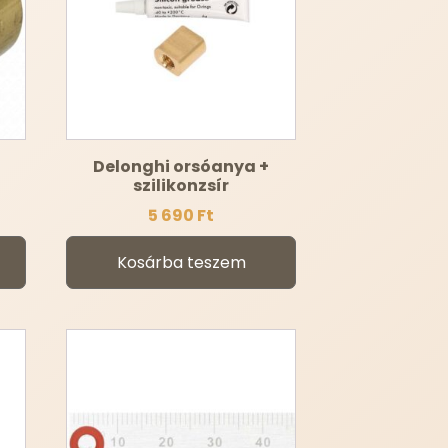
Delonghi orsóanya +
szilikonzsír
5 690
Ft
Kosárba teszem