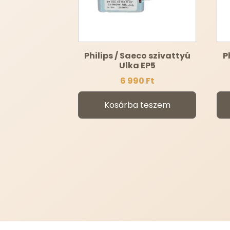
Philips / Saeco szivattyú
P
Ulka EP5
6 990
Ft
Kosárba teszem