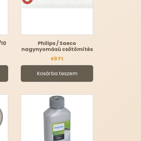
/10
Philips / Saeco
nagynyomású csőtömítés
49
Ft
Kosárba teszem