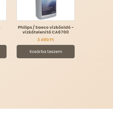
ő
Philips / Saeco vízkőoldó -
vízkőtelenítő CA6700
3 490
Ft
Kosárba teszem