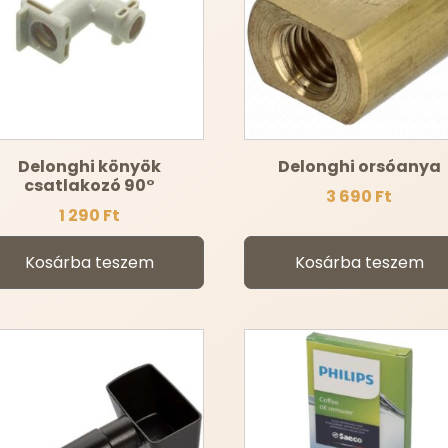
Delonghi könyök
Delonghi orsóanya
csatlakozó 90°
3 690
Ft
1 290
Ft
Kosárba teszem
Kosárba teszem