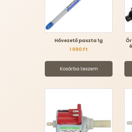
Hővezető paszta 1g
Őr
é
1 990
Ft
Kosárba teszem