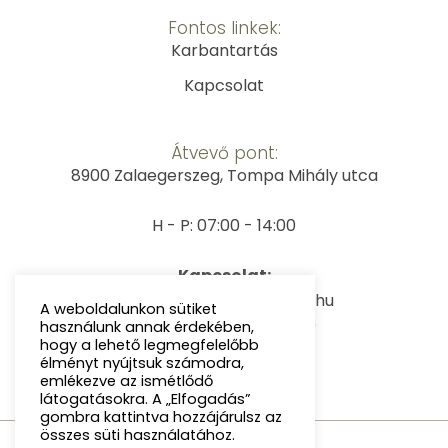
Fontos linkek:
Karbantartás
Kapcsolat
Átvevő pont:
8900 Zalaegerszeg, Tompa Mihály utca
H - P: 07:00 - 14:00
Kapcsolat:
E-mail: info@kavegepem.hu
A weboldalunkon sütiket
Telefon: +36203504709
használunk annak érdekében,
hogy a lehető legmegfelelőbb
élményt nyújtsuk számodra,
emlékezve az ismétlődő
látogatásokra. A „Elfogadás”
gombra kattintva hozzájárulsz az
összes süti használatához.