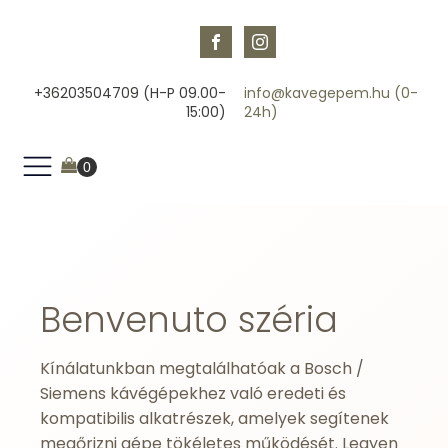
+36203504709 (H-P 09.00-
info@kavegepem.hu (0-
15:00)
24h)
Benvenuto széria
Kínálatunkban megtalálhatóak a Bosch /
Siemens kávégépekhez való eredeti és
kompatibilis alkatrészek, amelyek segítenek
megőrizni gépe tökéletes működését. Legyen