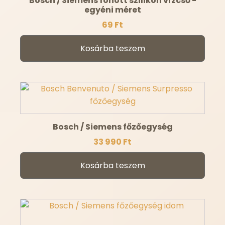
Bosch / Siemens fonott szilikon vízcső -
egyéni méret
69
Ft
Kosárba teszem
Bosch / Siemens főzőegység
33 990
Ft
Kosárba teszem