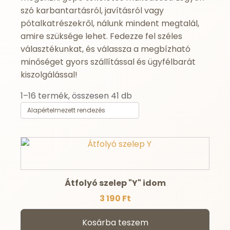
szó karbantartásról, javításról vagy
pótalkatrészekről, nálunk mindent megtalál,
amire szüksége lehet. Fedezze fel széles
választékunkat, és válassza a megbízható
minőséget gyors szállítással és ügyfélbarát
kiszolgálással!
1–16 termék, összesen 41 db
Átfolyó szelep "Y" idom
3 190
Ft
Kosárba teszem