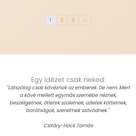
1
2
3
→
This is Atomic
Egy idézet csak neked:
"Látszólag csak kávéznak az emberek. De nem. Mert
a kávé mellett egymás szemébe néznek,
beszélgetnek, ötletek születnek, üzletek köttetnek,
barátságok, szerelmek szövődnek."
Csitáry-Hock Tamás