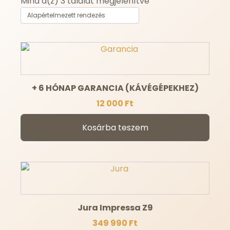
Mind a(z) 3 találat megjelenítve
+ 6 HÓNAP GARANCIA (KÁVÉGÉPEKHEZ)
12 000
Ft
Kosárba teszem
Jura Impressa Z9
349 990
Ft