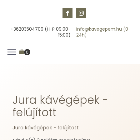
+36203504709 (H-P 09.00-
info@kavegepem.hu (0-
15:00)
24h)
Jura kávégépek -
felújított
Jura kávégépek - felújított