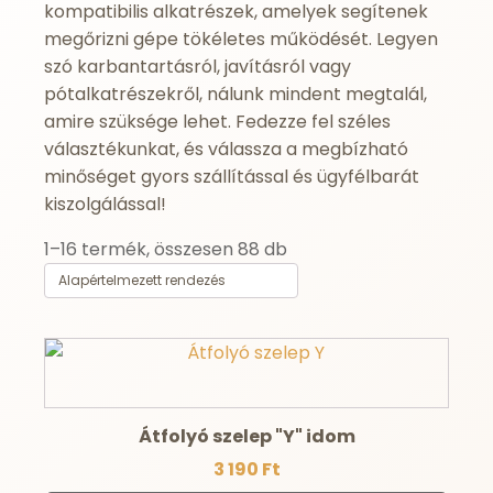
kompatibilis alkatrészek, amelyek segítenek
megőrizni gépe tökéletes működését. Legyen
szó karbantartásról, javításról vagy
pótalkatrészekről, nálunk mindent megtalál,
amire szüksége lehet. Fedezze fel széles
választékunkat, és válassza a megbízható
minőséget gyors szállítással és ügyfélbarát
kiszolgálással!
1–16 termék, összesen 88 db
Átfolyó szelep "Y" idom
3 190
Ft