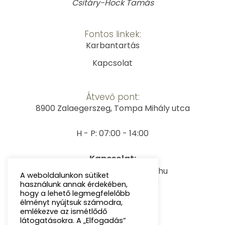
Csitáry-Hock Tamás
Fontos linkek:
Karbantartás
Kapcsolat
Átvevő pont:
8900 Zalaegerszeg, Tompa Mihály utca
H - P: 07:00 - 14:00
Kapcsolat:
E-mail: info@kavegepem.hu
A weboldalunkon sütiket
Telefon: +36203504709
használunk annak érdekében,
hogy a lehető legmegfelelőbb
élményt nyújtsuk számodra,
emlékezve az ismétlődő
látogatásokra. A „Elfogadás”