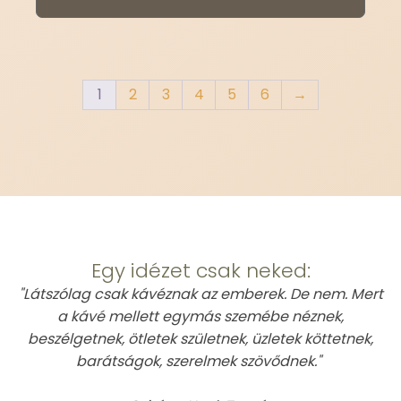
1
2
3
4
5
6
→
This is Atomic
Egy idézet csak neked:
"Látszólag csak kávéznak az emberek. De nem. Mert
a kávé mellett egymás szemébe néznek,
beszélgetnek, ötletek születnek, üzletek köttetnek,
barátságok, szerelmek szövődnek."