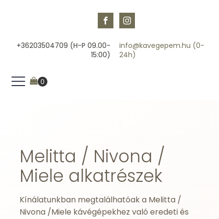
+36203504709 (H-P 09.00-
info@kavegepem.hu (0-
15:00)
24h)
Melitta / Nivona /
Miele alkatrészek
Kínálatunkban megtalálhatóak a Melitta /
Nivona /Miele kávégépekhez való eredeti és