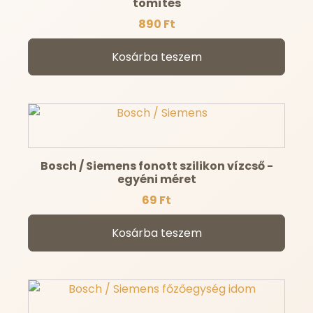
tömítés
890
Ft
Kosárba teszem
Bosch / Siemens fonott szilikon vízcső -
egyéni méret
69
Ft
Kosárba teszem