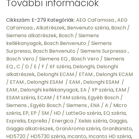
További információk
Cikkszám:
E-279
Kategóriák:
AEG CaFamosa
,
AEG
CaFamosa
,
Alkatrészek
,
Benvenuto széria
,
Bosch /
Siemens alkatrészek
,
Bosch / Siemens
kellékanyagok
,
Bosch Benvenuto / Siemens
Surpresso
,
Bosch Benvenuto / Siemens Surpresso
,
Bosch Vero / Siemens EQ
,
Bosch Vero / Siemens
EQ
,
C / D / E / F / XF széria
,
Delonghi
,
Delonghi
alkatrészek
,
Delonghi ECAM / ETAM
,
Delonghi ECAM
/ ETAM
,
Delonghi ESAM / EAM
,
Delonghi ESAM /
EAM
,
Delonghi kellékanyagok
,
EA / XP széria
,
EAM /
ESAM széria
,
ECAM / ETAM széria
,
Egyéb Bosch /
Siemens
,
Egyéb Bosch / Siemens
,
ENA / A / Micro
széria
,
EP
,
EP / SM / HD / LatteGo széria
,
EQ széria
,
Exprelia
,
Exprelia / Energica / Xelsis széria
,
Gaggia
,
Gaggia alkatrészek
,
GranAroma széria
,
GranBaristo
,
HD5720 / HD5730 széria
,
Incanto
,
Incanto HD széria
,