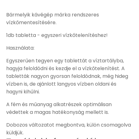
Bármelyik kávégép márka rendszeres
vízkőmentesítésére.
1db tabletta - egyszeri vízkőtelenítéshez!
Használata:
Egyszerűen tegyen egy tablettát a víztartályba,
hagyja feloldódni és kezdje el a vízkőtelenítést. A
tabletták nagyon gyorsan feloldódnak, még hideg
vízben is, de ajánlott langyos vízben oldani és
hagyni kihűlni.
A fém és műanyag alkatrészek optimálisan
védettek a magas hatékonyság mellett is.
Dobozos változatot megbontva, külön csomagolva
küldjük.