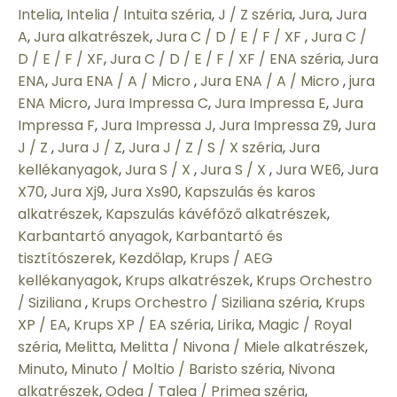
Intelia
,
Intelia / Intuita széria
,
J / Z széria
,
Jura
,
Jura
A
,
Jura alkatrészek
,
Jura C / D / E / F / XF
,
Jura C /
D / E / F / XF
,
Jura C / D / E / F / XF / ENA széria
,
Jura
ENA
,
Jura ENA / A / Micro
,
Jura ENA / A / Micro
,
jura
ENA Micro
,
Jura Impressa C
,
Jura Impressa E
,
Jura
Impressa F
,
Jura Impressa J
,
Jura Impressa Z9
,
Jura
J / Z
,
Jura J / Z
,
Jura J / Z / S / X széria
,
Jura
kellékanyagok
,
Jura S / X
,
Jura S / X
,
Jura WE6
,
Jura
X70
,
Jura Xj9
,
Jura Xs90
,
Kapszulás és karos
alkatrészek
,
Kapszulás kávéfőző alkatrészek
,
Karbantartó anyagok
,
Karbantartó és
tisztítószerek
,
Kezdőlap
,
Krups / AEG
kellékanyagok
,
Krups alkatrészek
,
Krups Orchestro
/ Siziliana
,
Krups Orchestro / Siziliana széria
,
Krups
XP / EA
,
Krups XP / EA széria
,
Lirika
,
Magic / Royal
széria
,
Melitta
,
Melitta / Nivona / Miele alkatrészek
,
Minuto
,
Minuto / Moltio / Baristo széria
,
Nivona
alkatrészek
,
Odea / Talea / Primea széria
,