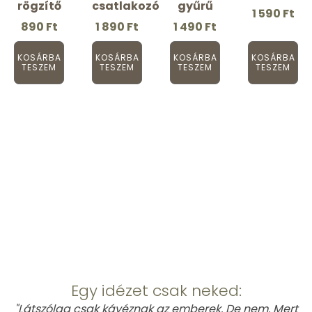
rögzítő
csatlakozó
gyűrű
1 590
Ft
890
Ft
1 890
Ft
1 490
Ft
KOSÁRBA
KOSÁRBA
KOSÁRBA
KOSÁRBA
TESZEM
TESZEM
TESZEM
TESZEM
This is Atomic
Egy idézet csak neked:
"Látszólag csak kávéznak az emberek. De nem. Mert