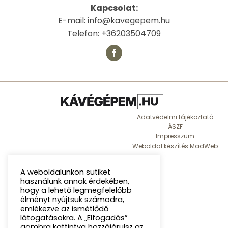
Kapcsolat:
E-mail: info@kavegepem.hu
Telefon: +36203504709
Adatvédelmi tájékoztató
ÁSZF
Impresszum
Weboldal készítés MadWeb
A weboldalunkon sütiket
használunk annak érdekében,
hogy a lehető legmegfelelőbb
élményt nyújtsuk számodra,
emlékezve az ismétlődő
látogatásokra. A „Elfogadás”
gombra kattintva hozzájárulsz az