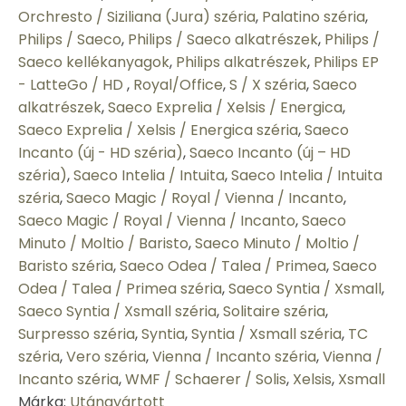
Orchresto / Siziliana (Jura) széria
,
Palatino széria
,
Philips / Saeco
,
Philips / Saeco alkatrészek
,
Philips /
Saeco kellékanyagok
,
Philips alkatrészek
,
Philips EP
- LatteGo / HD
,
Royal/Office
,
S / X széria
,
Saeco
alkatrészek
,
Saeco Exprelia / Xelsis / Energica
,
Saeco Exprelia / Xelsis / Energica széria
,
Saeco
Incanto (új - HD széria)
,
Saeco Incanto (új – HD
széria)
,
Saeco Intelia / Intuita
,
Saeco Intelia / Intuita
széria
,
Saeco Magic / Royal / Vienna / Incanto
,
Saeco Magic / Royal / Vienna / Incanto
,
Saeco
Minuto / Moltio / Baristo
,
Saeco Minuto / Moltio /
Baristo széria
,
Saeco Odea / Talea / Primea
,
Saeco
Odea / Talea / Primea széria
,
Saeco Syntia / Xsmall
,
Saeco Syntia / Xsmall széria
,
Solitaire széria
,
Surpresso széria
,
Syntia
,
Syntia / Xsmall széria
,
TC
széria
,
Vero széria
,
Vienna / Incanto széria
,
Vienna /
Incanto széria
,
WMF / Schaerer / Solis
,
Xelsis
,
Xsmall
Márka:
Utángyártott