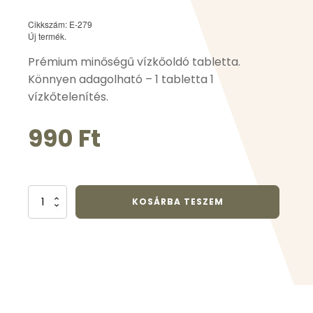
Cikkszám: E-279
Új termék.
Prémium minőségű vízkőoldó tabletta.
Könnyen adagolható – 1 tabletta 1
vízkőtelenítés.
990
Ft
Ceragol
KOSÁRBA TESZEM
Ultra
Premium
vízkőtelenítő
-
1
db
mennyiség