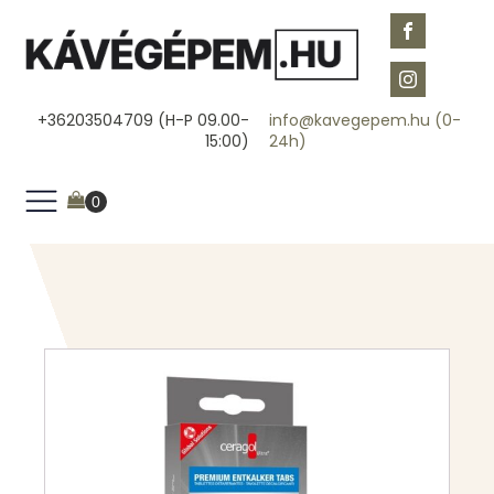
+36203504709 (H-P 09.00-
info@kavegepem.hu (0-
15:00)
24h)