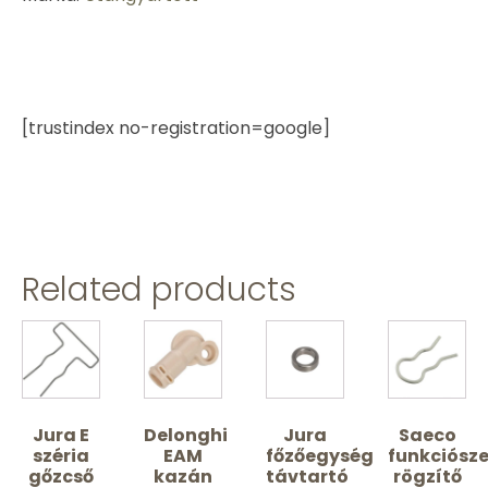
[trustindex no-registration=google]
Related products
Jura E
Delonghi
Jura
Saeco
széria
EAM
főzőegység
funkciósze
gőzcső
kazán
távtartó
rögzítő