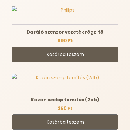
Daráló szenzor vezeték rögzítő
990
Ft
Kosárba teszem
Kazán szelep tömítés (2db)
250
Ft
Kosárba teszem