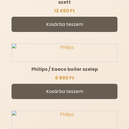
szett
12 490
Ft
Kosárba teszem
Philips / Saeco boiler szelep
6 890
Ft
Kosárba teszem