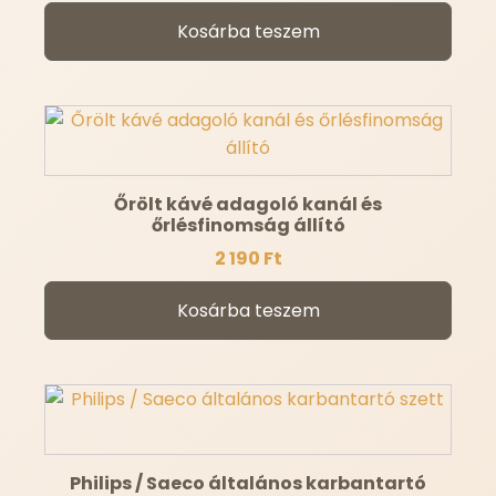
Kosárba teszem
Őrölt kávé adagoló kanál és
őrlésfinomság állító
2 190
Ft
Kosárba teszem
Philips / Saeco általános karbantartó