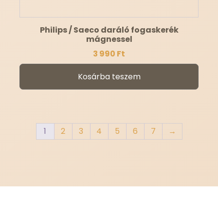
Philips / Saeco daráló fogaskerék
mágnessel
3 990
Ft
Kosárba teszem
1
2
3
4
5
6
7
→
This is Atomic