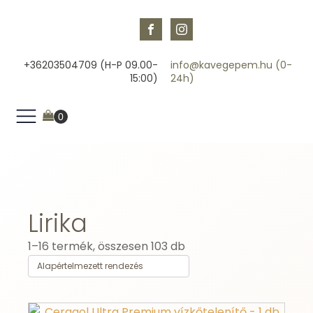
+36203504709 (H-P 09.00-
info@kavegepem.hu (0-
15:00)
24h)
Lirika
1–16 termék, összesen 103 db