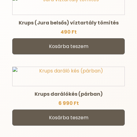
Krups (Jura belsős) víztartály tömítés
490
Ft
Kosárba teszem
Krups darálókés (párban)
6 990
Ft
Kosárba teszem