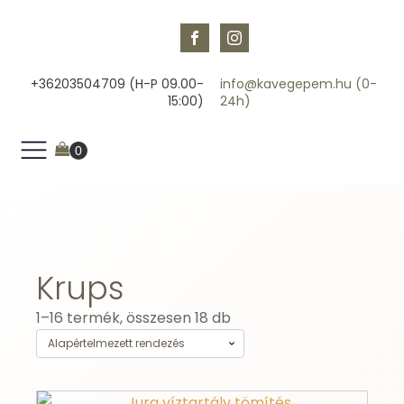
+36203504709 (H-P 09.00-
info@kavegepem.hu (0-
15:00)
24h)
Krups
1–16 termék, összesen 18 db