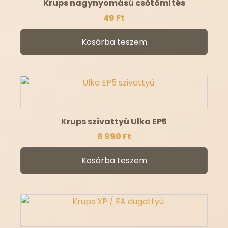
Krups nagynyomású csőtömítés
49
Ft
Kosárba teszem
Krups szivattyú Ulka EP5
6 990
Ft
Kosárba teszem