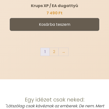
Krups XP / EA dugattyú
7 490
Ft
Kosárba teszem
1
2
→
This is Atomic
Egy idézet csak neked:
"Látszólag csak kávéznak az emberek. De nem. Mert