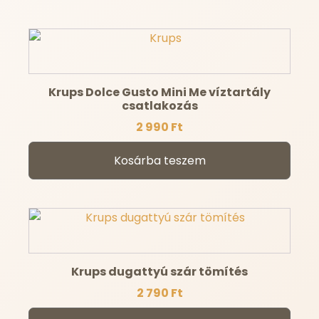
Krups Dolce Gusto Mini Me víztartály
csatlakozás
2 990
Ft
Kosárba teszem
Krups dugattyú szár tömítés
2 790
Ft