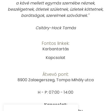
a kávé mellett egymás szemébe néznek,
beszélgetnek, ötletek születnek, üzletek köttetnek,
barátságok, szerelmek szövődnek."
Csitáry-Hock Tamás
Fontos linkek:
Karbantartás
Kapcsolat
Átvevő pont:
8900 Zalaegerszeg, Tompa Mihály utca
H - P: 07:00 - 14:00
Kapcsolat:
E-mail: info@kavegepem.hu