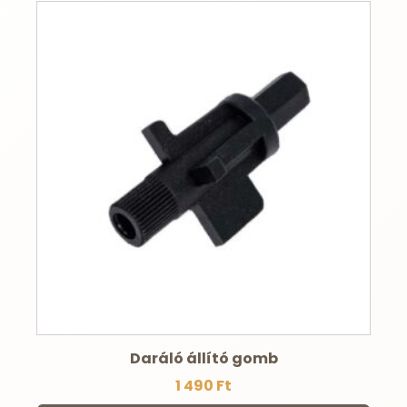
Daráló állító gomb
1 490
Ft