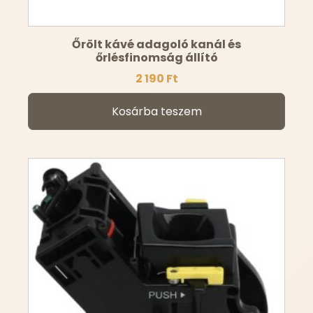
Őrölt kávé adagoló kanál és
őrlésfinomság állító
2 190
Ft
Kosárba teszem