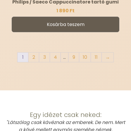
Philips / Saeco Cappuccinatore tartó gumi
1 890
Ft
Kosárba teszem
1
2
3
4
…
9
10
11
→
This is Atomic
Egy idézet csak neked:
"Látszólag csak kávéznak az emberek. De nem. Mert
a kávé mellett egymás szemébe néznek,