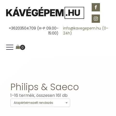
+36203504709 (H-P 09.00-
info@kavegepem.hu (0-
15:00)
24h)
Philips & Saeco
1–16 termék, összesen 161 db