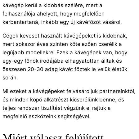
kávégép kerül a kidobás szélére, mert a
felhasználója ahelyett, hogy megfelelően
karbantartaná, inkább egy új kávéfőzőt vásárol.
Cégek keveset használt kávégépeket is kidobnak,
mert sokszor éves szinten kötelezően cserélik a
legújabb modellekre. Ezek a kávégépek van, hogy
egy-egy főnök irodájába elhagyatottan álltak és
összesen 20-30 adag kávét főztek le velük életük
során.
Mi ezeket a kávégépeket felvásároljuk partnereinktől,
és minden kopó alkatrészt kicserélünk benne, és
teljes rendszer tisztítást végzünk el rajtuk a
megfelelő eszközeink segítségével.
Miért válassz felújított