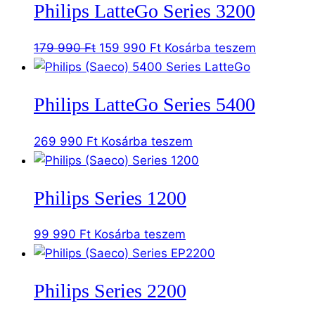
Philips LatteGo Series 3200
Original
Current
179 990
Ft
159 990
Ft
Kosárba teszem
price
price
was:
is:
Philips LatteGo Series 5400
179
159
990 Ft.
990 Ft.
269 990
Ft
Kosárba teszem
Philips Series 1200
99 990
Ft
Kosárba teszem
Philips Series 2200