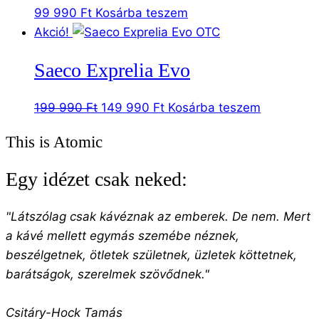
99 990
Ft
Kosárba teszem
Akció!
Saeco Exprelia Evo
Original
Current
199 990
Ft
149 990
Ft
Kosárba teszem
price
price
This is Atomic
was:
is:
199
149
Egy idézet csak neked:
990 Ft.
990 Ft.
"Látszólag csak kávéznak az emberek. De nem. Mert
a kávé mellett egymás szemébe néznek,
beszélgetnek, ötletek születnek, üzletek köttetnek,
barátságok, szerelmek szövődnek."
Csitáry-Hock Tamás