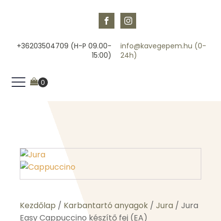
+36203504709 (H-P 09.00-
info@kavegepem.hu (0-
15:00)
24h)
Kezdőlap
/
Karbantartó anyagok
/
Jura
/ Jura
Easy Cappuccino készítő fej (EA)