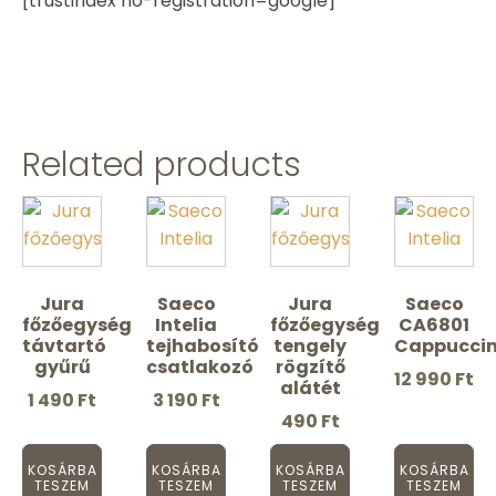
[trustindex no-registration=google]
Related products
Jura
Saeco
Jura
Saeco
főzőegység
Intelia
főzőegység
CA6801
távtartó
tejhabosító
tengely
Cappuccin
gyűrű
csatlakozó
rögzítő
12 990
Ft
alátét
1 490
Ft
3 190
Ft
490
Ft
KOSÁRBA
KOSÁRBA
KOSÁRBA
KOSÁRBA
TESZEM
TESZEM
TESZEM
TESZEM