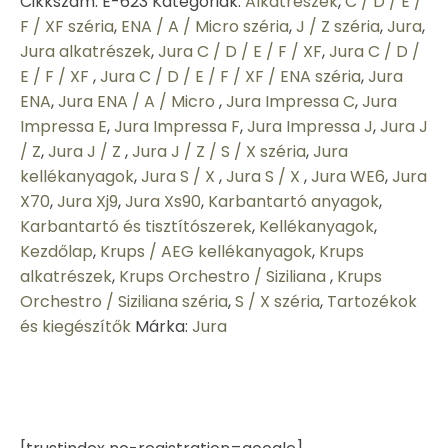
Cikkszám:
E-623
Kategóriák:
Alkatrészek
,
C / D / E /
F / XF széria
,
ENA / A / Micro széria
,
J / Z széria
,
Jura
,
Jura alkatrészek
,
Jura C / D / E / F / XF
,
Jura C / D /
E / F / XF
,
Jura C / D / E / F / XF / ENA széria
,
Jura
ENA
,
Jura ENA / A / Micro
,
Jura Impressa C
,
Jura
Impressa E
,
Jura Impressa F
,
Jura Impressa J
,
Jura J
/ Z
,
Jura J / Z
,
Jura J / Z / S / X széria
,
Jura
kellékanyagok
,
Jura S / X
,
Jura S / X
,
Jura WE6
,
Jura
X70
,
Jura Xj9
,
Jura Xs90
,
Karbantartó anyagok
,
Karbantartó és tisztítószerek
,
Kellékanyagok
,
Kezdőlap
,
Krups / AEG kellékanyagok
,
Krups
alkatrészek
,
Krups Orchestro / Siziliana
,
Krups
Orchestro / Siziliana széria
,
S / X széria
,
Tartozékok
és kiegészítők
Márka:
Jura