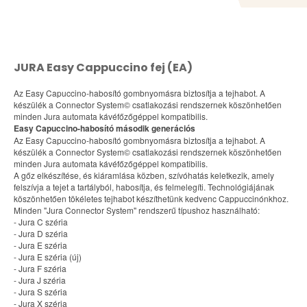
JURA Easy Cappuccino fej (EA)
Az Easy Capuccino-habosító gombnyomásra biztosítja a tejhabot. A
készülék a Connector System© csatlakozási rendszernek köszönhetően
minden Jura automata kávéfőzőgéppel kompatibilis.
Easy Capuccino-habosító második generációs
Az Easy Capuccino-habosító gombnyomásra biztosítja a tejhabot. A
készülék a Connector System© csatlakozási rendszernek köszönhetően
minden Jura automata kávéfőzőgéppel kompatibilis.
A gőz elkészítése, és kiáramlása közben, szívóhatás keletkezik, amely
felszívja a tejet a tartályból, habosítja, és felmelegíti. Technológiájának
köszönhetően tökéletes tejhabot készíthetünk kedvenc Cappuccinónkhoz.
Minden "Jura Connector System" rendszerű típushoz használható:
- Jura C széria
- Jura D széria
- Jura E széria
- Jura E széria (új)
- Jura F széria
- Jura J széria
- Jura S széria
- Jura X széria