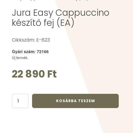
Jura Easy Cappuccino
készítő fej (EA)
Cikkszám: E-623
Gyári szám: 72166
Új termék.
22 890
Ft
Jura
KOSÁRBA TESZEM
Easy
Cappuccino
készítő
fej
(EA)
mennyiség